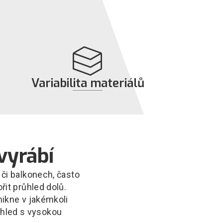
Variabilita materiálů
Kombinací skel a různých druhů fólií lze
přizpůsobit designové a fyzikálně-
mechanické požadavky konkrétního projektu.
vyrábí
či balkonech, často
řit průhled dolů.
nikne v jakémkoli
zhled s vysokou