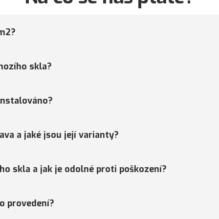
 m2?
hozího skla?
 instalováno?
ava a jaké jsou její varianty?
ho skla a jak je odolné proti poškození?
o provedení?