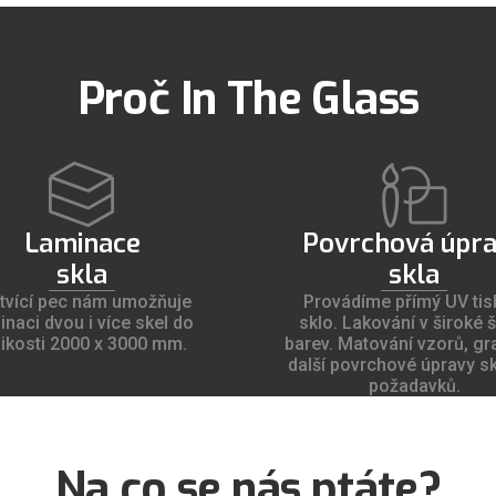
Proč In The Glass
Laminace
Povrchová úpr
skla
skla
tvící pec nám umožňuje
Provádíme přímý UV tis
inaci dvou i více skel do
sklo. Lakování v široké 
likosti 2000 x 3000 mm.
barev. Matování vzorů, gra
Více o nás
další povrchové úpravy sk
požadavků.
Více o nás
Na co se nás ptáte?