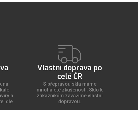
ava
Vlastní doprava po
celé ČR
k na
S přepravou skla máme
škále
mnohaleté zkušenosti. Sklo k
víry a
zákazníkům zavážíme vlastní
el dle
dopravou.
Více o nás