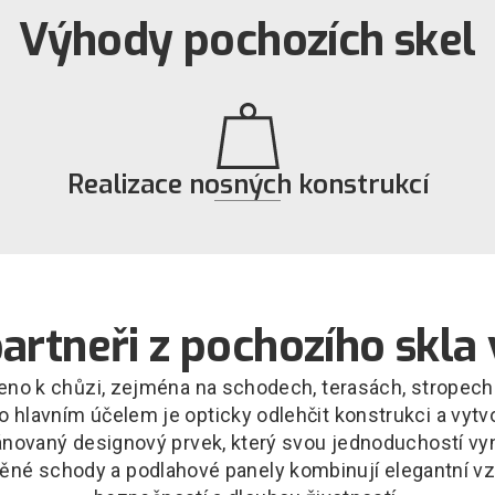
Výhody pochozích skel
Realizace nosných konstrukcí
Pochozí sklo umožňuje vytvářet nosné
skleněné konstrukce, které spojují estetiku a
pevnost v jednom.
partneři z pochozího skla 
čeno k chůzi, zejména na schodech, terasách, stropech 
 hlavním účelem je opticky odlehčit konstrukci a vytvo
ánovaný designový prvek, který svou jednoduchostí vy
eněné schody a podlahové panely kombinují elegantní v