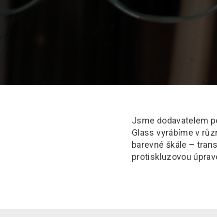
Jsme dodavatelem poc
Glass vyrábíme v různ
barevné škále – tran
protiskluzovou úprav