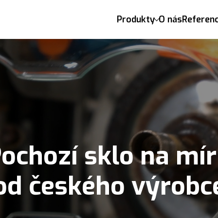
Produkty
O nás
Referen
ochozí sklo na mí
od českého výrobc