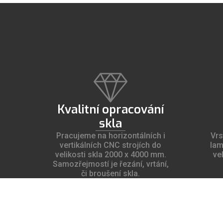
Kvalitní opracování
skla
Pracujeme na horizontálních i
Vrs
vertikálních CNC strojích do
lam
velikosti skla 2000 x 4000 mm.
ve
Samozřejmostí je řezání, vrtání,
či broušení skla.
Více o nás