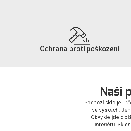
Ochrana proti poškození
Díky pevnosti a odolnosti skla je zajištěna
ochrana osob a majetku, včetně prevence
před odcizením věcí.
Naši 
Pochozí sklo je ur
ve výškách. Jeho
Obvykle jde o pl
interiéru. Skl