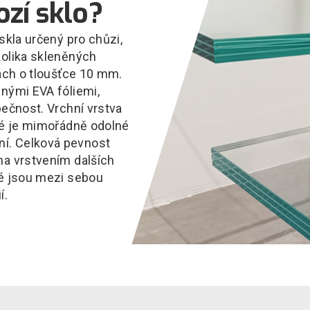
ozí sklo?
skla určený pro chůzi,
kolika skleněných
vách o tloušťce 10 mm.
lnými EVA fóliemi,
pečnost. Vrchní vrstva
eré je mimořádně odolné
í. Celková pevnost
na vrstvením dalších
ré jsou mezi sebou
í.