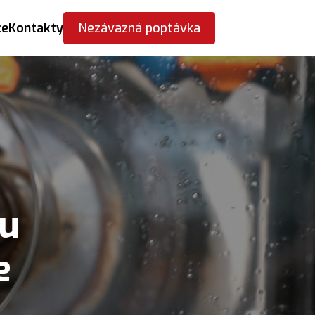
ce
Kontakty
Nezávazná poptávka
ru
e