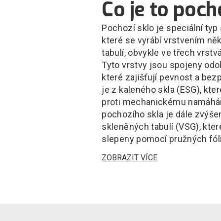
Co je to poch
Pochozí sklo je speciální typ 
které se vyrábí vrstvením ně
tabulí, obvykle ve třech vrst
Tyto vrstvy jsou spojeny odo
které zajišťují pevnost a bez
je z kaleného skla (ESG), kt
proti mechanickému namáhán
pochozího skla je dále zvýše
skleněných tabulí (VSG), kte
slepeny pomocí pružných fóli
ZOBRAZIT VÍCE