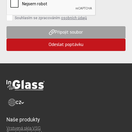
Souhlasím se zpracováním
osobních údajů
Připojit soubor
Odeslat poptávku
CZ
Naše produkty
Vrstvená skla VSG