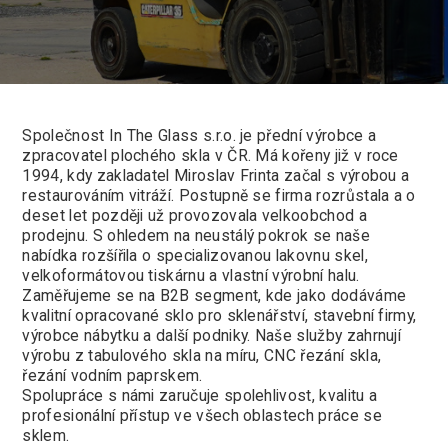
Společnost In The Glass s.r.o. je přední výrobce a
zpracovatel plochého skla v ČR. Má kořeny již v roce
1994, kdy zakladatel Miroslav Frinta začal s výrobou a
restaurováním vitráží. Postupně se firma rozrůstala a o
deset let později už provozovala velkoobchod a
prodejnu. S ohledem na neustálý pokrok se naše
nabídka rozšířila o specializovanou lakovnu skel,
velkoformátovou tiskárnu a vlastní výrobní halu.
Zaměřujeme se na B2B segment, kde jako dodáváme
kvalitní opracované sklo pro sklenářství, stavební firmy,
výrobce nábytku a další podniky. Naše služby zahrnují
výrobu z tabulového skla na míru, CNC řezání skla,
řezání vodním paprskem.
Spolupráce s námi zaručuje spolehlivost, kvalitu a
profesionální přístup ve všech oblastech práce se
sklem.